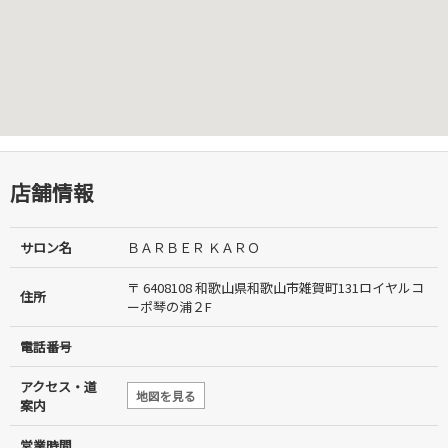
店舗情報
サロン名
ＢＡＲＢＥＲ ＫＡＲＯ
〒 6408108 和歌山県和歌山市雑賀町131ロイヤルコ
住所
ーポ琴の浦２F
電話番号
アクセス・道
地図を見る
案内
営業時間