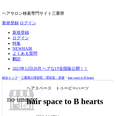
ヘアサロン検索専門サイト
三重県
新規登録
ログイン
新規登録
ログイン
特集
NEWHAIR
よくある質問
翻訳
2023年12日20月 ヘアなび全国版公開！！
総合トップ
>
三重県の理容院・理容室・床屋
>
hair space to B hearts
ヘアスペース トゥービーハーツ
hair space to B hearts