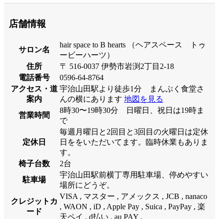
店舗情報
hair space to B hearts （ヘアスペース トゥ
サロン名
ービーハーツ）
住所
〒 516-0037 伊勢市岩渕2丁目2-18
電話番号
0596-64-8764
アクセス・道
宇治山田駅より徒歩1分 まんぷく食堂さ
案内
んの横にあります
地図を見る
8時30〜19時30分 日曜日、祝日は19時ま
営業時間
で
毎週月曜日と2回目と3回目の火曜日は定休
定休日
日ををいただいてます。臨時休業もありま
す。
椅子台数
2台
宇治山田駅前横丁専用駐車場、停めやすい
駐車場
場所にどうぞ。
VISA , マスター , アメックス , JCB , nanaco
クレジットカ
, WAON , iD , Apple Pay , Suica , PayPay , 楽
ード
天ペイ , d払い , au PAY ,