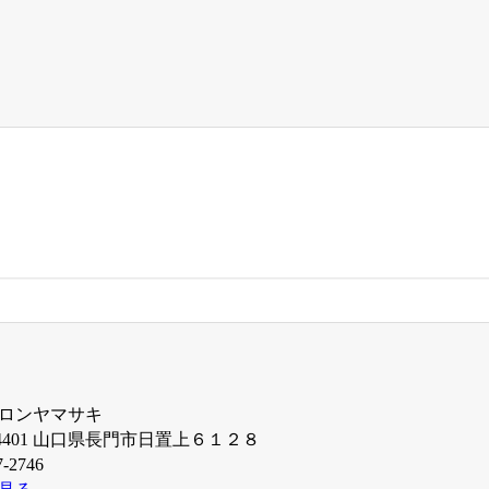
ロンヤマサキ
594401 山口県長門市日置上６１２８
7-2746