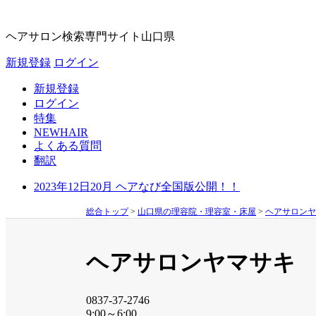
ヘアサロン検索専門サイト
山口県
新規登録
ログイン
新規登録
ログイン
特集
NEWHAIR
よくある質問
翻訳
2023年12日20月 ヘアなび全国版公開！！
総合トップ
>
山口県の理容院・理容室・床屋
>
ヘアサロンヤ
ヘアサロンヤマサキ
0837-37-2746
9:00～6:00