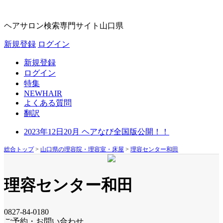
ヘアサロン検索専門サイト
山口県
新規登録
ログイン
新規登録
ログイン
特集
NEWHAIR
よくある質問
翻訳
2023年12日20月 ヘアなび全国版公開！！
総合トップ
>
山口県の理容院・理容室・床屋
>
理容センター和田
理容センター和田
0827-84-0180
ご予約・お問い合わせ