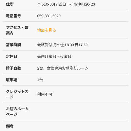
住所
〒 510-0017 四日市市羽津町20-20
電話番号
059-331-3020
アクセス・道
地図を見る
案内
営業時間
最終受付 月～土18:00 日17:30
定休日
毎週月曜日・火曜日
椅子台数
2台、女性専用お顔剃りルーム
駐車場
4台
クレジットカ
利用不可
ード
お店のホーム
ページ
備考