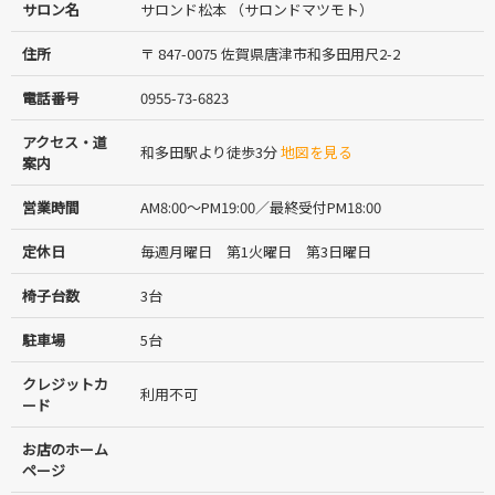
サロン名
サロンド松本 （サロンドマツモト）
住所
〒 847-0075 佐賀県唐津市和多田用尺2-2
電話番号
0955-73-6823
アクセス・道
和多田駅より徒歩3分
地図を見る
案内
営業時間
AM8:00～PM19:00／最終受付PM18:00
定休日
毎週月曜日 第1火曜日 第3日曜日
椅子台数
3台
駐車場
5台
クレジットカ
利用不可
ード
お店のホーム
ページ