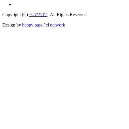
Copyright (C)
ヘアなび
. All Rights Reserved
Design by
happy pass
/
el network