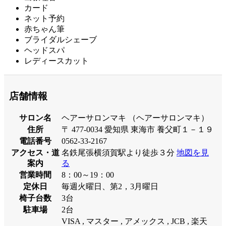
カード
ネット予約
赤ちゃん筆
ブライダルシェーブ
ヘッドスパ
レディースカット
店舗情報
サロン名
ヘアーサロンマキ （ヘアーサロンマキ）
住所
〒 477-0034 愛知県 東海市 養父町１－１９
電話番号
0562-33-2167
アクセス・道
名鉄尾張横須賀駅より徒歩３分
地図を見
案内
る
営業時間
8：00～19：00
定休日
毎週火曜日、第2，3月曜日
椅子台数
3台
駐車場
2台
VISA , マスター , アメックス , JCB , 楽天