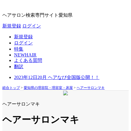
ヘアサロン検索専門サイト
愛知県
新規登録
ログイン
新規登録
ログイン
特集
NEWHAIR
よくある質問
翻訳
2023年12日20月 ヘアなび全国版公開！！
総合トップ
>
愛知県の理容院・理容室・床屋
>
ヘアーサロンマキ
ヘアーサロンマキ
ヘアーサロンマキ