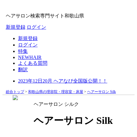
ヘアサロン検索専門サイト
和歌山県
新規登録
ログイン
新規登録
ログイン
特集
NEWHAIR
よくある質問
翻訳
2023年12日20月 ヘアなび全国版公開！！
総合トップ
>
和歌山県の理容院・理容室・床屋
>
ヘアーサロン Silk
ヘアーサロン シルク
ヘアーサロン Silk