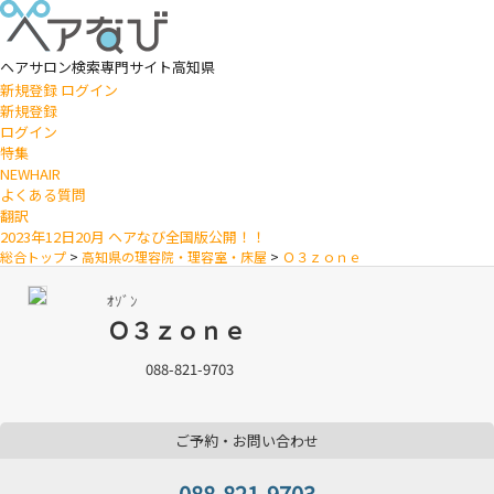
ヘアサロン検索専門サイト
高知県
新規登録
ログイン
新規登録
ログイン
特集
NEWHAIR
よくある質問
翻訳
2023年12日20月 ヘアなび全国版公開！！
総合トップ
>
高知県の理容院・理容室・床屋
>
Ｏ３ｚｏｎｅ
ｵｿﾞﾝ
Ｏ３ｚｏｎｅ
088-821-9703
ご予約・お問い合わせ
088-821-9703