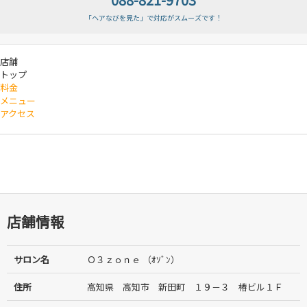
「ヘアなびを見た」で対応がスムーズです！
店舗
トップ
料金
メニュー
アクセス
店舗情報
サロン名
Ｏ３ｚｏｎｅ （ｵｿﾞﾝ）
住所
高知県 高知市 新田町 １９－３ 椿ビル１Ｆ