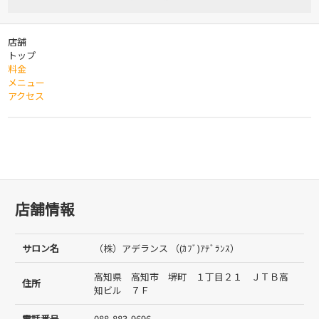
店舗
トップ
料金
メニュー
アクセス
店舗情報
サロン名
（株）アデランス （(ｶﾌﾞ)ｱﾃﾞﾗﾝｽ）
高知県 高知市 堺町 １丁目２１ ＪＴＢ高
住所
知ビル ７Ｆ
電話番号
088-883-9696