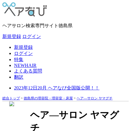
ヘアサロン検索専門サイト
徳島県
新規登録
ログイン
新規登録
ログイン
特集
NEWHAIR
よくある質問
翻訳
2023年12日20月 ヘアなび全国版公開！！
総合トップ
>
徳島県の理容院・理容室・床屋
>
ヘア―サロン ヤマグチ
ヘア―サロン ヤマグ
チ