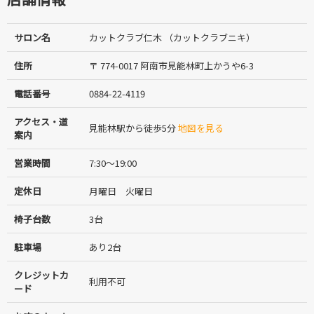
サロン名
カットクラブ仁木 （カットクラブニキ）
住所
〒 774-0017 阿南市見能林町上かうや6-3
電話番号
0884-22-4119
アクセス・道
見能林駅から徒歩5分
地図を見る
案内
営業時間
7:30〜19:00
定休日
月曜日 火曜日
椅子台数
3台
駐車場
あり2台
クレジットカ
利用不可
ード