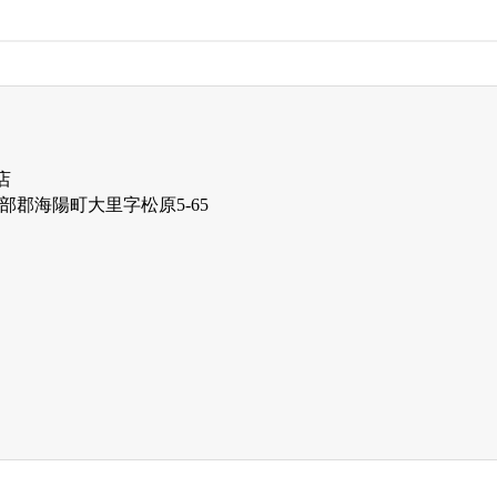
店
3 海部郡海陽町大里字松原5-65