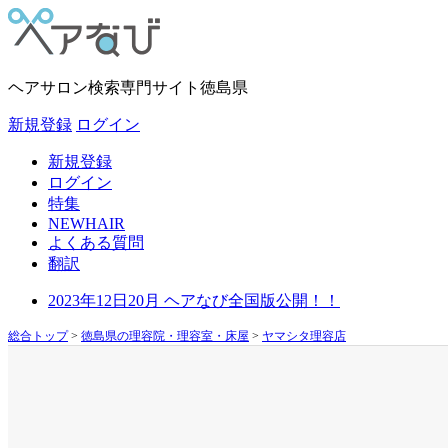
ヘアサロン検索専門サイト
徳島県
新規登録
ログイン
新規登録
ログイン
特集
NEWHAIR
よくある質問
翻訳
2023年12日20月 ヘアなび全国版公開！！
総合トップ
>
徳島県の理容院・理容室・床屋
>
ヤマシタ理容店