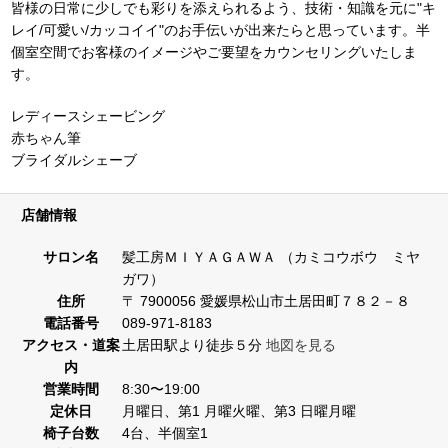
皆様の日常に少しでも彩りを添えられるよう、技術・知識を元に"キ
レイ/可愛い/カッコイイ"のお手伝いが出来たらと思っています。半
個室空間でお客様のイメージやご要望をカウンセリングいたしま
す。
レディースシェービング
赤ちゃん筆
ブライダルシェーブ
店舗情報
サロン名
髪工房ＭＩＹＡＧＡＷＡ （カミコウボウ ミヤ
ガワ）
住所
〒 7900056 愛媛県松山市土居田町７８２－８
電話番号
089-971-8183
アクセス・道案
土居田駅より徒歩５分
地図を見る
内
営業時間
8:30〜19:00
定休日
月曜日、第1 月曜火曜、第3 日曜月曜
椅子台数
4台、半個室1