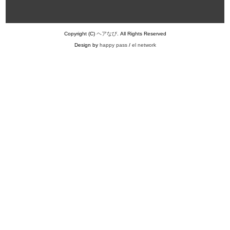
Copyright (C)
ヘアなび
. All Rights Reserved
Design by
happy pass
/
el network