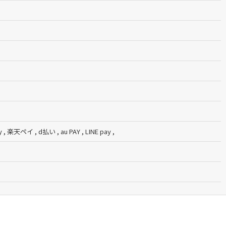
ay , 楽天ペイ , d払い , au PAY , LINE pay ,