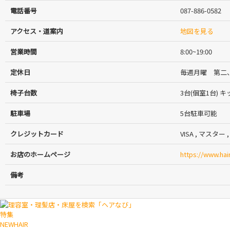
電話番号
087-886-0582
アクセス・道案内
地図を見る
営業時間
8:00~19:00
定休日
毎週月曜 第二
椅子台数
3台(個室1台) 
駐車場
5台駐車可能
クレジットカード
VISA , マスター , U
お店のホームページ
https://www.hai
備考
特集
NEWHAIR