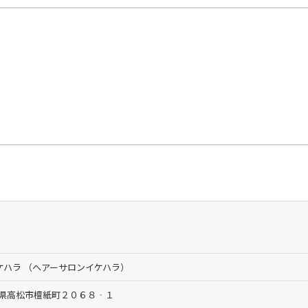
ケハラ （ヘアーサロンイケハラ）
 香川県高松市檀紙町２０６８‐１