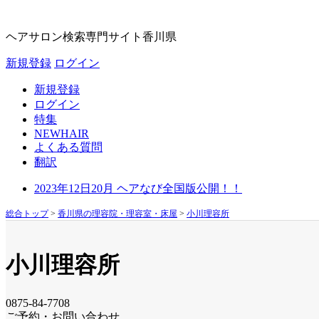
ヘアサロン検索専門サイト
香川県
新規登録
ログイン
新規登録
ログイン
特集
NEWHAIR
よくある質問
翻訳
2023年12日20月 ヘアなび全国版公開！！
総合トップ
>
香川県の理容院・理容室・床屋
>
小川理容所
小川理容所
0875-84-7708
ご予約・お問い合わせ