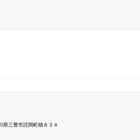
5 香川県三豊市詫間町積８３４