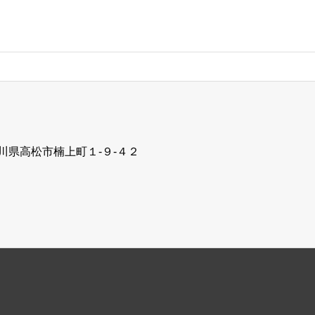
5 香川県高松市楠上町１‐９‐４２