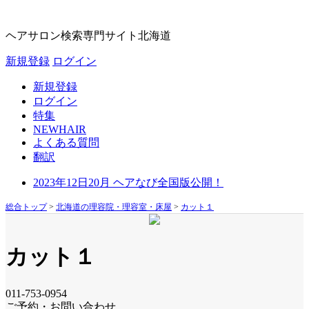
ヘアサロン検索専門サイト
北海道
新規登録
ログイン
新規登録
ログイン
特集
NEWHAIR
よくある質問
翻訳
2023年12日20月 ヘアなび全国版公開！
総合トップ
>
北海道の理容院・理容室・床屋
>
カット１
カット１
011-753-0954
ご予約・お問い合わせ