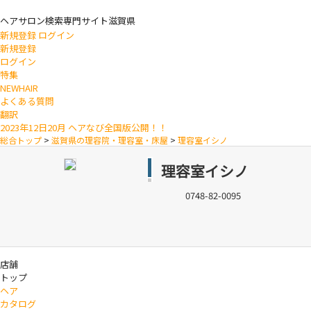
ヘアサロン検索専門サイト
滋賀県
新規登録
ログイン
新規登録
ログイン
特集
NEWHAIR
よくある質問
翻訳
2023年12日20月 ヘアなび全国版公開！！
総合トップ
>
滋賀県の理容院・理容室・床屋
>
理容室イシノ
理容室イシノ
0748-82-0095
店舗
トップ
ヘア
カタログ