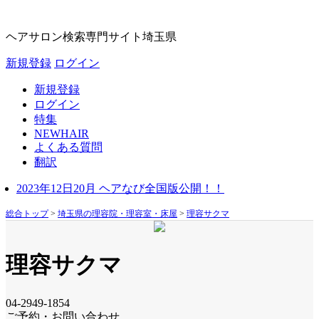
ヘアサロン検索専門サイト
埼玉県
新規登録
ログイン
新規登録
ログイン
特集
NEWHAIR
よくある質問
翻訳
2023年12日20月 ヘアなび全国版公開！！
総合トップ
>
埼玉県の理容院・理容室・床屋
>
理容サクマ
理容サクマ
04-2949-1854
ご予約・お問い合わせ