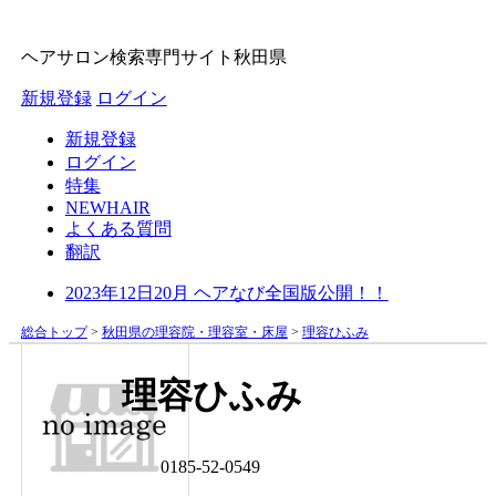
ヘアサロン検索専門サイト
秋田県
新規登録
ログイン
新規登録
ログイン
特集
NEWHAIR
よくある質問
翻訳
2023年12日20月 ヘアなび全国版公開！！
総合トップ
>
秋田県の理容院・理容室・床屋
>
理容ひふみ
理容ひふみ
0185-52-0549