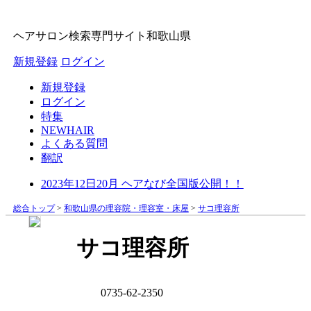
ヘアサロン検索専門サイト
和歌山県
新規登録
ログイン
新規登録
ログイン
特集
NEWHAIR
よくある質問
翻訳
2023年12日20月 ヘアなび全国版公開！！
総合トップ
>
和歌山県の理容院・理容室・床屋
>
サコ理容所
サコ理容所
0735-62-2350