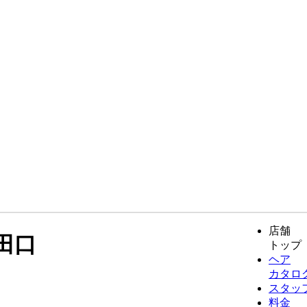
店舗
田口
トップ
ヘア
カタロ
スタッ
料金