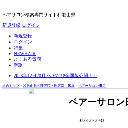
ヘアサロン検索専門サイト
和歌山県
新規登録
ログイン
新規登録
ログイン
特集
NEWHAIR
よくある質問
翻訳
2023年12日20月 ヘアなび全国版公開！！
総合トップ
>
和歌山県の理容院・理容室・床屋
>
ペアーサロン田口
ペアーサロン
0738-29-2933