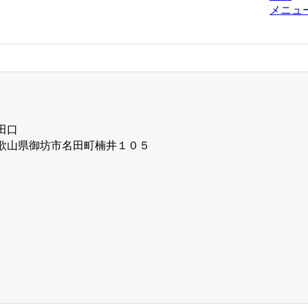
メニュ
田口
21 和歌山県御坊市名田町楠井１０５