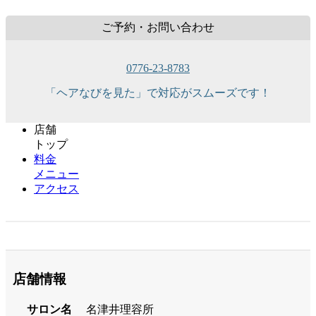
ご予約・お問い合わせ
0776-23-8783
「ヘアなびを見た」で対応がスムーズです！
店舗
トップ
料金
メニュー
アクセス
店舗情報
サロン名
名津井理容所