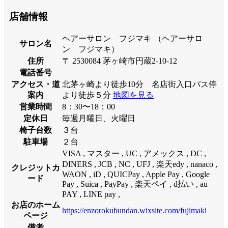
店舗情報
ヘアーサロン フジマキ （ヘアーサロ
サロン名
ン フジマキ）
住所
〒 2530084 茅ヶ崎市円蔵2-10-12
電話番号
アクセス・道
北茅ヶ崎より徒歩10分 名店街入口バス停
案内
より徒歩５分
地図を見る
営業時間
8：30〜18：00
定休日
毎週月曜日、火曜日
椅子台数
３台
駐車場
２台
VISA , マスター , UC , アメックス , DC ,
DINERS , JCB , NC , UFJ , 楽天edy , nanaco ,
クレジットカ
WAON , iD , QUICPay , Apple Pay , Google
ード
Pay , Suica , PayPay , 楽天ペイ , d払い , au
PAY , LINE pay ,
お店のホーム
https://enzorokubundan.wixsite.com/fujimaki
ページ
備考