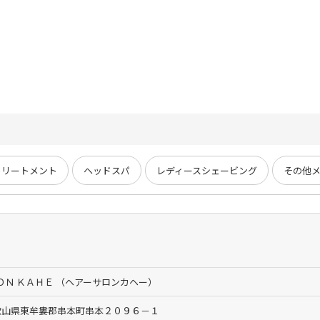
トリートメント
ヘッドスパ
レディースシェービング
その他
ＯＮ ＫＡＨＥ （ヘアーサロンカヘー）
3 和歌山県東牟婁郡串本町串本２０９６－１