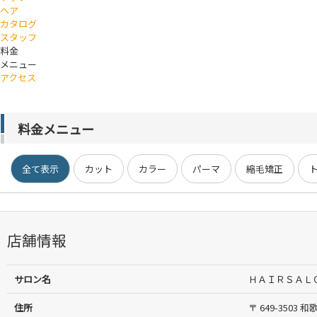
ヘア
カタログ
スタッフ
料金
メニュー
アクセス
料金メニュー
全て表示
カット
カラー
パーマ
縮毛矯正
店舗情報
サロン名
ＨＡＩＲＳＡＬ
住所
〒 649-350