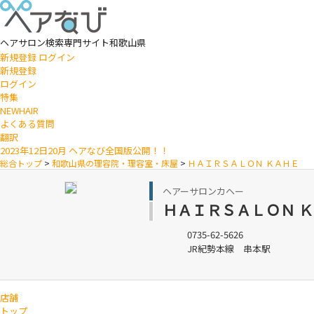
ヘアサロン検索専門サイト
和歌山県
新規登録
ログイン
新規登録
ログイン
特集
NEWHAIR
よくある質問
翻訳
2023年12日20月 ヘアなび全国版公開！！
総合トップ
>
和歌山県の理容院・理容室・床屋
>
ＨＡＩＲＳＡＬＯＮ ＫＡＨＥ
ヘアーサロンカヘー
ＨＡＩＲＳＡＬＯＮ 
0735-62-5626
JR紀勢本線 串本駅
店舗
トップ