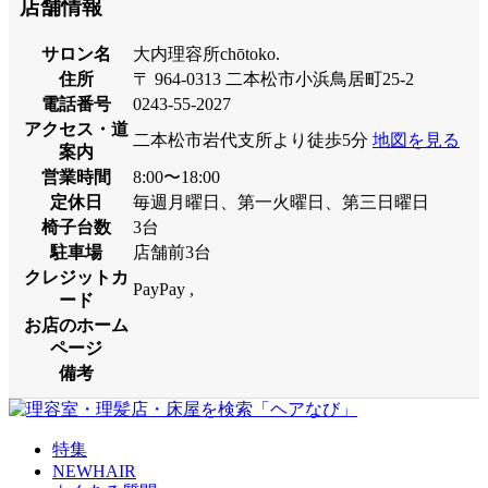
店舗情報
サロン名
大内理容所chōtoko.
住所
〒 964-0313 二本松市小浜鳥居町25-2
電話番号
0243-55-2027
アクセス・道
二本松市岩代支所より徒歩5分
地図を見る
案内
営業時間
8:00〜18:00
定休日
毎週月曜日、第一火曜日、第三日曜日
椅子台数
3台
駐車場
店舗前3台
クレジットカ
PayPay ,
ード
お店のホーム
ページ
備考
特集
NEWHAIR