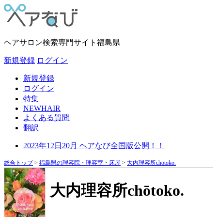
ヘアサロン検索専門サイト
福島県
新規登録
ログイン
新規登録
ログイン
特集
NEWHAIR
よくある質問
翻訳
2023年12日20月 ヘアなび全国版公開！！
総合トップ
>
福島県の理容院・理容室・床屋
>
大内理容所chōtoko.
大内理容所chōtoko.