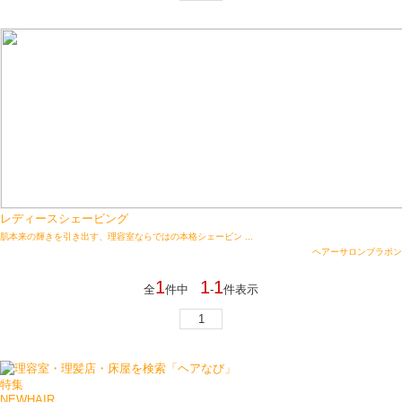
レディースシェービング
肌本来の輝きを引き出す、理容室ならではの本格シェービン ...
ヘアーサロンブラボン
1
1
1
全
件中
-
件表示
1
特集
NEWHAIR