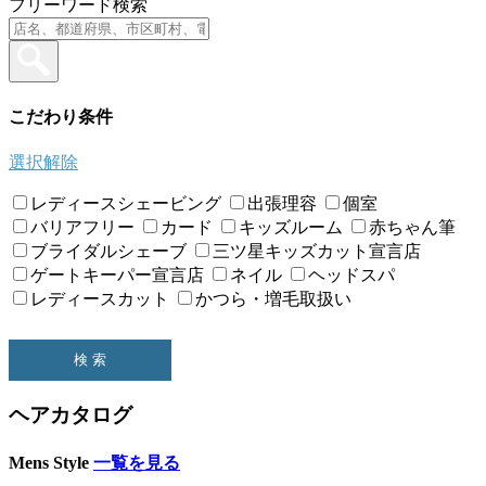
フリーワード検索
こだわり条件
選択解除
レディースシェービング
出張理容
個室
バリアフリー
カード
キッズルーム
赤ちゃん筆
ブライダルシェーブ
三ツ星キッズカット宣言店
ゲートキーパー宣言店
ネイル
ヘッドスパ
レディースカット
かつら・増毛取扱い
ヘアカタログ
Mens Style
一覧を見る